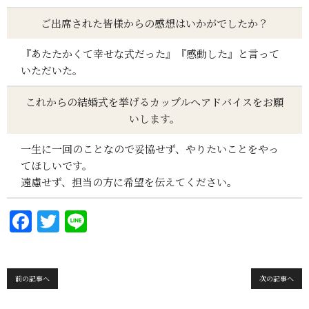
ご出席された皆様からの感想はいかがでしたか？
『あたたかくて幸せな式だった』『感動した』と言って
いただいた。
これからの結婚式を挙げるカップルへアドバイスをお願
いします。
一生に一回のことなので妥協せず、やりたいことをやっ
てほしいです。
遠慮せず、担当の方に希望を伝えてください。
F
T
Li
a
w
n
c
it
e
e
te
前の記事へ
次の記事へ