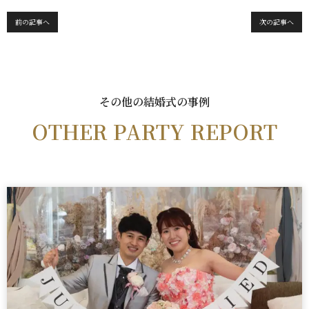
c
it
e
e
te
前の記事へ
次の記事へ
b
r
o
o
その他の結婚式の事例
k
OTHER PARTY REPORT