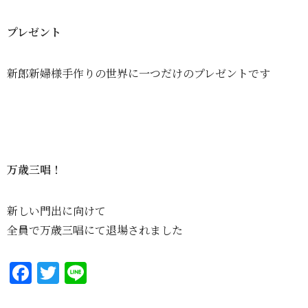
プレゼント
新郎新婦様手作りの世界に一つだけのプレゼントです
万歳三唱！
新しい門出に向けて
全員で万歳三唱にて退場されました
F
T
Li
a
w
n