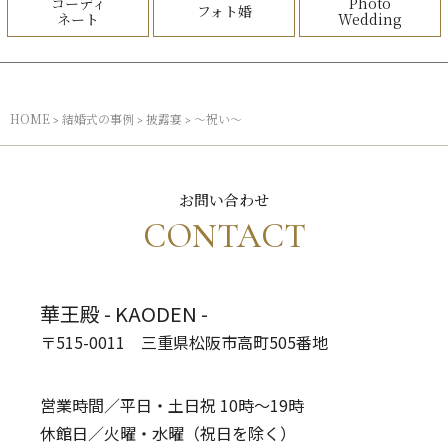
コーディ
Photo
フォト婚
ネート
Wedding
HOME
結婚式の事例
披露宴
～祝い～
>
>
>
お問い合わせ
CONTACT
華王殿 - KAODEN -
〒515-0011 三重県松阪市高町505番地
営業時間／平日・土日祝 10時～19時
休館日／火曜・水曜（祝日を除く）