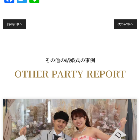
a
w
n
c
it
e
e
te
前の記事へ
次の記事へ
b
r
o
o
その他の結婚式の事例
k
OTHER PARTY REPORT