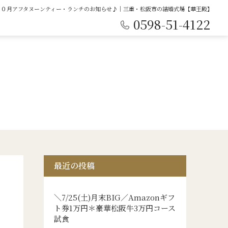
１０月アフタヌーンティー・ランチのお知らせ♪｜三重・松阪市の結婚式場【華王殿】
0598-51-4122
最近の投稿
＼7/25(土)月末BIG／Amazonギフ
ト券1万円＊豪華松阪牛3万円コース
試食