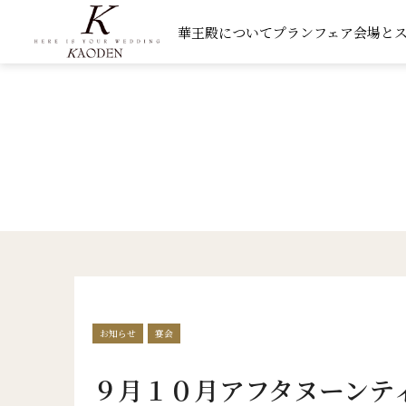
華王殿について
プラン
フェア
会場と
お知らせ
宴会
９月１０月アフタヌーンテ