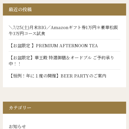
o
k
最近の投稿
＼7/25(土)月末BIG／Amazonギフト券1万円＊豪華松阪
牛3万円コース試食
【お盆限定 】PREMIUM AFTERNOON TEA
【お盆限定】華王殿 特選御膳＆オードブル ご予約承り
中！！
【恒例！年に１度の開催】BEER PARTYのご案内
カテゴリー
お知らせ