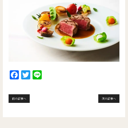
F
T
Li
a
w
n
c
it
e
e
te
前の記事へ
次の記事へ
b
r
o