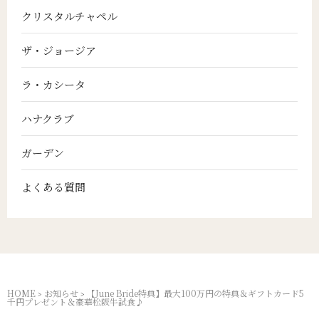
クリスタルチャペル
ザ・ジョージア
ラ・カシータ
ハナクラブ
ガーデン
よくある質問
HOME
お知らせ
【June Bride特典】最大100万円の特典＆ギフトカード5
>
>
千円プレゼント＆豪華松阪牛試食♪