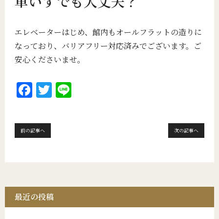
車いすでも大丈夫？
エレベーターはじめ、館内もオールフラットの造りに
なっており、バリアフリー対応済みでございます。ご
安心くださいませ。
F
T
Li
a
w
n
c
it
e
e
te
前の記事へ
次の記事へ
b
r
o
o
k
最近の投稿